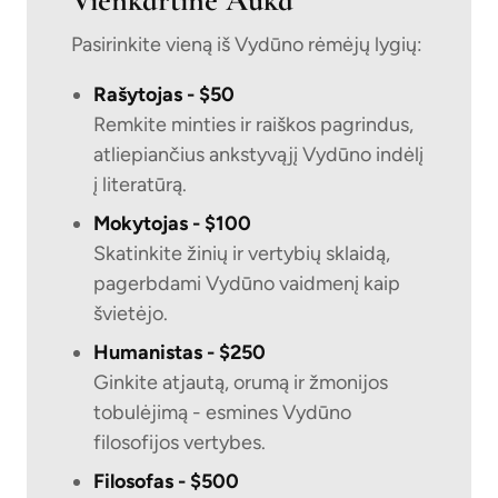
Vienkartinė Auka
Pasirinkite vieną iš Vydūno rėmėjų lygių:
Rašytojas - $50
Remkite minties ir raiškos pagrindus,
atliepiančius ankstyvąjį Vydūno indėlį
į literatūrą.
Mokytojas - $100
Skatinkite žinių ir vertybių sklaidą,
pagerbdami Vydūno vaidmenį kaip
švietėjo.
Humanistas - $250
Ginkite atjautą, orumą ir žmonijos
tobulėjimą - esmines Vydūno
filosofijos vertybes.
Filosofas - $500