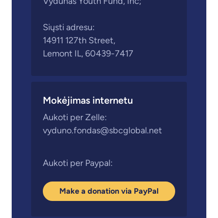
Vydunas Youth Fund, Inc;
Siųsti adresu:
14911 127th Street,
Lemont IL, 60439-7417
Mokėjimas internetu
Aukoti per Zelle:
vyduno.fondas@sbcglobal.net
Aukoti per Paypal:
Make a donation via PayPal