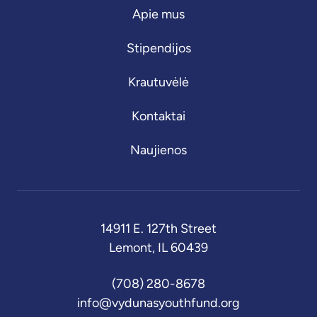
Apie mus
Stipendijos
Krautuvėlė
Kontaktai
Naujienos
14911 E. 127th Street
Lemont
,
IL
60439
(708) 280-8678
info@vydunasyouthfund.org