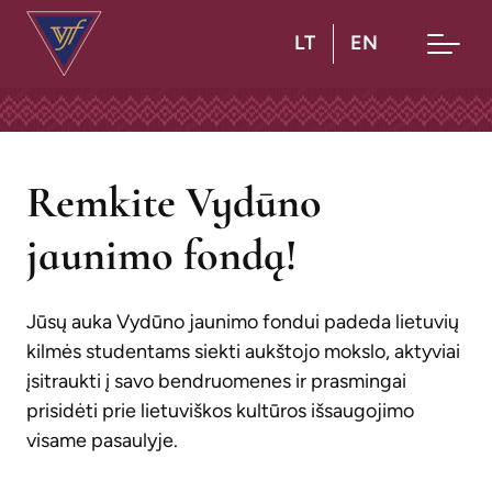
LT
EN
Pagrindinis
Apie mus
Remkite Vydūno
Stipendijos
jaunimo fondą!
Krautuvėlė
Kontaktai
Jūsų auka Vydūno jaunimo fondui padeda lietuvių
kilmės studentams siekti aukštojo mokslo, aktyviai
įsitraukti į savo bendruomenes ir prasmingai
prisidėti prie lietuviškos kultūros išsaugojimo
visame pasaulyje.