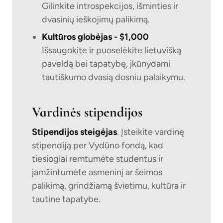
Gilinkite introspekcijos, išminties ir
dvasinių ieškojimų palikimą.
Kultūros globėjas - $1,000
Išsaugokite ir puoselėkite lietuvišką
paveldą bei tapatybę, įkūnydami
tautiškumo dvasią dosniu palaikymu.
Vardinės stipendijos
Stipendijos steigėjas
. Įsteikite vardinę
stipendiją per Vydūno fondą, kad
tiesiogiai remtumėte studentus ir
įamžintumėte asmeninį ar šeimos
palikimą, grindžiamą švietimu, kultūra ir
tautine tapatybe.