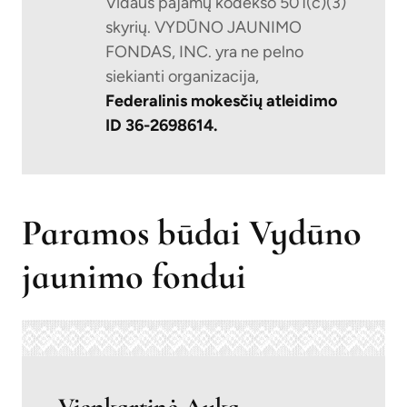
Vidaus pajamų kodekso 501(c)(3)
skyrių. VYDŪNO JAUNIMO
FONDAS, INC. yra ne pelno
siekianti organizacija,
Federalinis mokesčių atleidimo
ID 36-2698614.
Paramos būdai Vydūno
jaunimo fondui