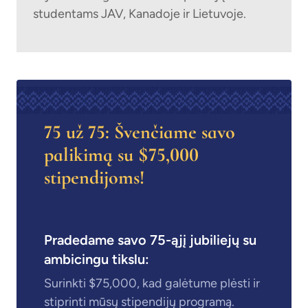
studentams JAV, Kanadoje ir Lietuvoje.
75 už 75: Švenčiame savo
palikimą su $75,000
stipendijoms!
Pradedame savo 75-ąjį jubiliejų su
ambicingu tikslu:
Surinkti $75,000, kad galėtume plėsti ir
stiprinti mūsų stipendijų programą.