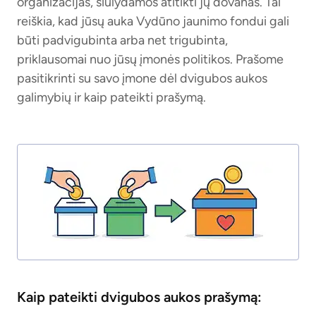
organizacijas, siūlydamos atitikti jų dovanas. Tai
reiškia, kad jūsų auka Vydūno jaunimo fondui gali
būti padvigubinta arba net trigubinta,
priklausomai nuo jūsų įmonės politikos. Prašome
pasitikrinti su savo įmone dėl dvigubos aukos
galimybių ir kaip pateikti prašymą.
Kaip pateikti dvigubos aukos prašymą: